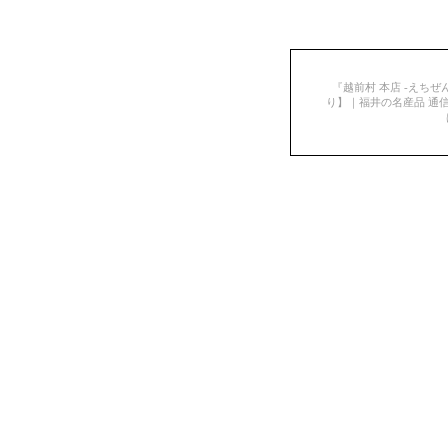
『越前村 本店 -えちぜ
り】｜福井の名産品 通