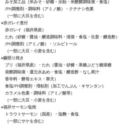
みそ加工品（米みそ・砂糖・水飴・米醗酵調味液・食塩）
/PH調整剤・調味料（アミノ酸）・クチナシ色素
（一部に大豆を含む）
●赤ガレイ煮付
赤ガレイ（福井県産）
たれ（砂糖・醤油・醸造調味料・清酒・食塩・生姜・醸造酢）
/PH調整剤（アミノ酸）・ソルビトール
（一部に大豆・小麦を含む）
●鰤照り焼き
ブリ（福井県産）・たれ（醤油・砂糖・果糖ぶどう糖液糖
発酵調味液・還元水あめ・食塩・醸造酢・なし果汁
香辛料・酵母エキス・寒天）
食塩/PH調整剤・増粘剤（加工でんぷん・キサンタン）
カラメル色素・調味料（アミノ酸等）
（一部に大豆・小麦を含む）
●福井サーモン塩焼
トラウトサーモン（国産）・塩麴・食塩
（一部にサケを含む）