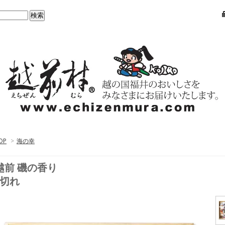
OP
>
海の幸
越前 磯の香り
8切れ