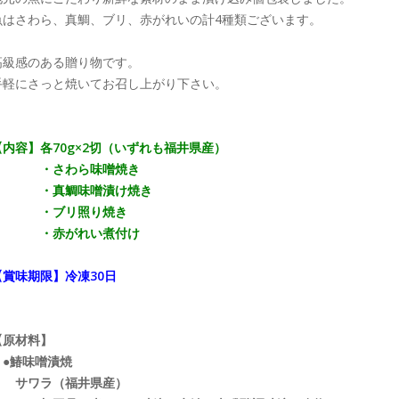
魚はさわら、真鯛、ブリ、赤がれいの計4種類ございます。
高級感のある贈り物です。
手軽にさっと焼いてお召し上がり下さい。
【内容】各70g×2切（いずれも福井県産）
・さわら味噌焼き
・真鯛味噌漬け焼き
・ブリ照り焼き
・赤がれい煮付け
【賞味期限】冷凍30日
【原材料】
●鰆味噌漬焼
サワラ（福井県産）