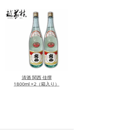
清酒 関西 佳撰
1800ml ×2（箱入り）