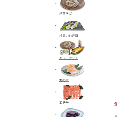
越前そば
越前のお寿司
ギフトセット
海の幸
若狭牛