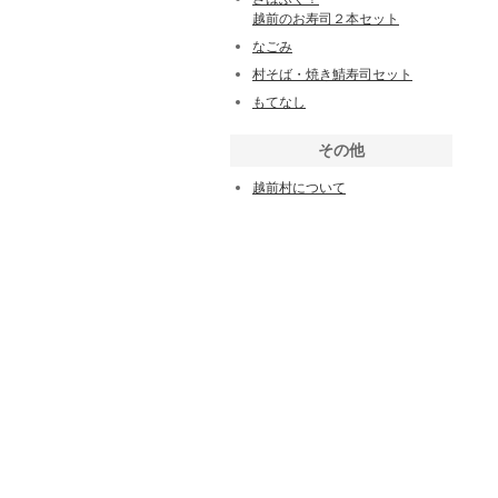
越前のお寿司２本セット
なごみ
村そば・焼き鯖寿司セット
もてなし
その他
越前村について