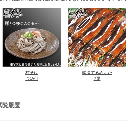
村そば
船凍するめいか
つゆ付
7尾
閲覧履歴