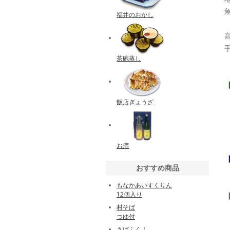
福井のおかし
茶碗蒸し
飯店ぎょうざ
お酒
おすすめ商品
もなかあいすくりん
12個入り
村そば
つゆ付
さばふく！