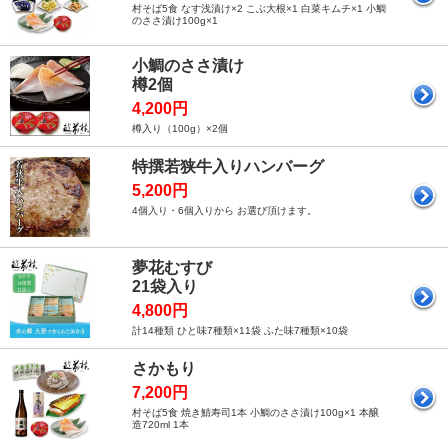
村そば5食 なす浅漬け×2 こぶ大根×1 白菜キムチ×1 小鯛
のささ漬け100g×1
小鯛のささ漬け
樽2個
4,200円
樽入り（100g）×2個
特撰若狭牛入りハンバーグ
5,200円
4個入り・6個入りから お選び頂けます。
夢花むすび
21袋入り
4,800円
計14種類 ひと味7種類×11袋 ふた味7種類×10袋
さかもり
7,200円
村そば5食 焼き鯖寿司1本 小鯛のささ漬け100g×1 本醸
造720ml 1本