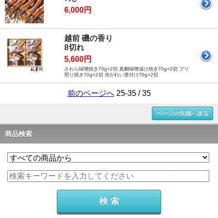
6,000円
越前 磯の香り
8切れ
5,600円
さわら味噌焼き70g×2切 真鯛味噌漬け焼き70g×2切 ブリ
照り焼き70g×2切 赤がれい煮付け70g×2切
前のページへ
25-35 / 35
ページの先頭へ戻る
商品検索