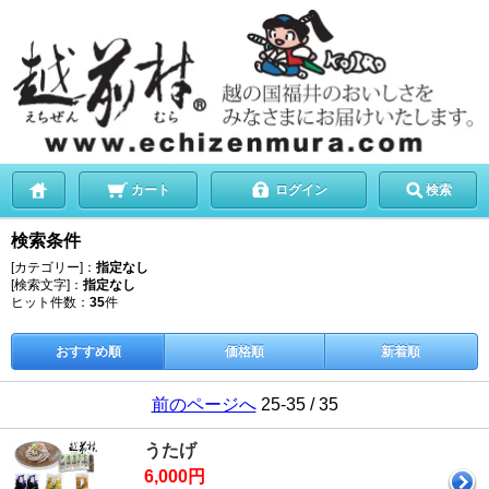
カート
ログイン
検索
検索条件
[カテゴリー]：
指定なし
[検索文字]：
指定なし
ヒット件数：
35
件
おすすめ順
価格順
新着順
前のページへ
25-35 / 35
うたげ
6,000円