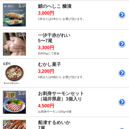
鯖のへしこ 糠漬
3,000円
1本または2本から お選び頂けます。
一汐干赤がれい
5〜7尾
3,300円
約600gにて発送
むかし菓子
3,200円
5袋または8袋から お選び頂けます。
お刺身サーモンセット
（福井県産）3個入り
4,500円
お刺身サーモン100g×3個
船凍するめいか
7尾