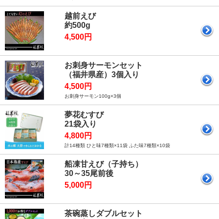
越前えび
約500g
4,500円
お刺身サーモンセット
（福井県産）3個入り
4,500円
お刺身サーモン100g×3個
夢花むすび
21袋入り
4,800円
計14種類 ひと味7種類×11袋 ふた味7種類×10袋
船凍甘えび（子持ち）
30～35尾前後
5,000円
茶碗蒸しダブルセット