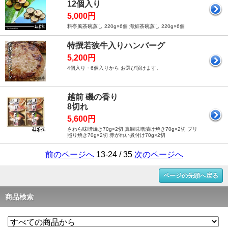
12個入り
5,000円
料亭風茶碗蒸し 220g×6個 海鮮茶碗蒸し 220g×6個
特撰若狭牛入りハンバーグ
5,200円
4個入り・6個入りから お選び頂けます。
越前 磯の香り
8切れ
5,600円
さわら味噌焼き70g×2切 真鯛味噌漬け焼き70g×2切 ブリ
照り焼き70g×2切 赤がれい煮付け70g×2切
前のページへ
13-24 / 35
次のページへ
ページの先頭へ戻る
商品検索