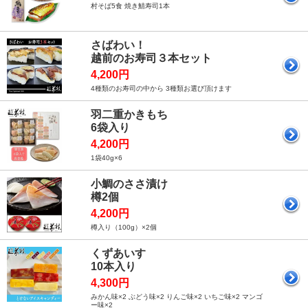
村そば5食 焼き鯖寿司1本
さばわい！
越前のお寿司３本セット
4,200円
4種類のお寿司の中から 3種類お選び頂けます
羽二重かきもち
6袋入り
4,200円
1袋40g×6
小鯛のささ漬け
樽2個
4,200円
樽入り（100g）×2個
くずあいす
10本入り
4,300円
みかん味×2 ぶどう味×2 りんご味×2 いちご味×2 マンゴ
ー味×2