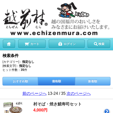
カート
ログイン
検索
検索条件
[カテゴリー]：
指定なし
[検索文字]：
指定なし
ヒット件数：
35
件
おすすめ順
価格順
新着順
前のページへ
13-24 / 35
次のページへ
村そば・焼き鯖寿司セット
4,000円